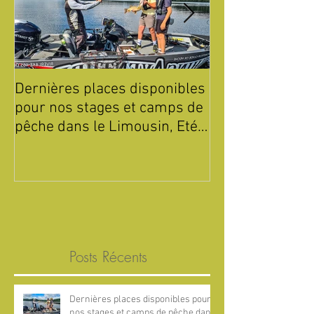
Dernières places disponibles
Été 2026 : Sta
pour nos stages et camps de
de Pêche pour 
pêche dans le Limousin, Eté
Parc Périgord 
2026 !
Posts Récents
Dernières places disponibles pour
nos stages et camps de pêche dans