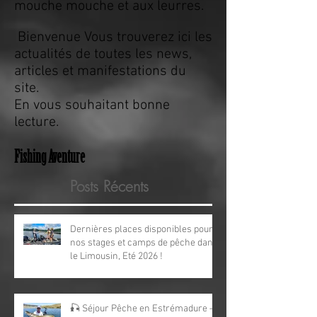
-Pêche: brochet, black bass,
perche, silure, sandre, truite à la
mouche mouche et aux leurres.
Bienvenue Vous trouverez ici les
actualités de toutes les news,
articles et manifestations du
site.
En vous souhaitant bonne
lecture.
Fishing Aventure
Posts Récents
Dernières places disponibles pour
nos stages et camps de pêche dans
le Limousin, Eté 2026 !