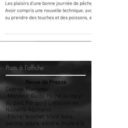
SÉJOUR SPÉCIAL PÊCHE DU
SANDRE EN ESTRÉMADURE
Les plaisirs d'une bonne journée de pêche ?
Avoir compris une nouvelle technique, avoir
su prendre des touches et des poissons, et
surto
Posts à l'affiche
Revue de Presse
Cédrick Plasseau
-Moniteur Guide Pêche au cœur
du parc Périgord Limousin en
Nouvelle Aquitaine.