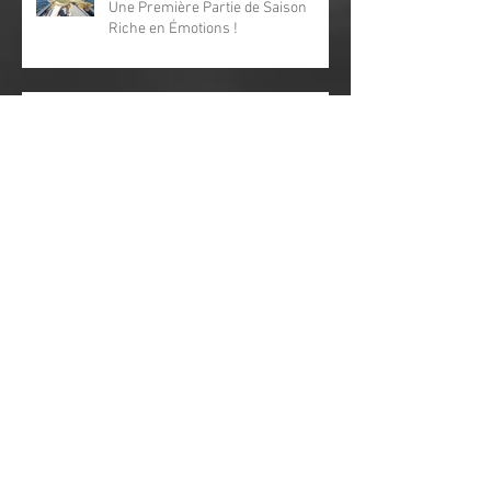
🎣 Séjour Pêche en Estrémadure —
Une Première Partie de Saison
Riche en Émotions !
Dernières disponibilités été 2026–
Activités pêche & nature au cœur du
Parc Périgord‑Limousin
Été 2026 : Stages et Camps de
Pêche pour Tous dans le Parc
Périgord Limousin
Que faire pendant la fermeture de la
pêche du brochet ?