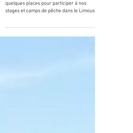
le Limousin, Eté 2026 !
L’été est lancé, et il ne reste plus que
quelques places pour participer à nos
stages et camps de pêche dans le Limousin.
Chaque année, ces séjours rencontrent un
vrai succès auprès des jeunes passionnés
de nature, d’aventure et bien sûr… de pêche
! Nous étions complet il y a encore quelques
jours, mais suite à des annulations,
quelques places viennent de se libérer !
Une expérience unique au cœur de la
nature Nos stages et camps de pêche dans
le Limousin se déroulent dans un