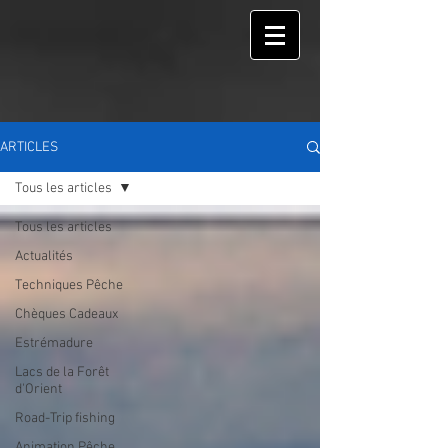
ARTICLES
Tous les articles
Tous les articles
Actualités
Techniques Pêche
Chèques Cadeaux
Estrémadure
Lacs de la Forêt
d'Orient
Road-Trip fishing
Animation Pêche