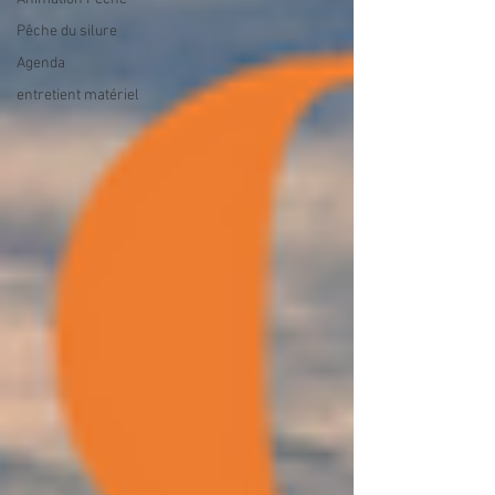
Pêche du silure
Agenda
entretient matériel