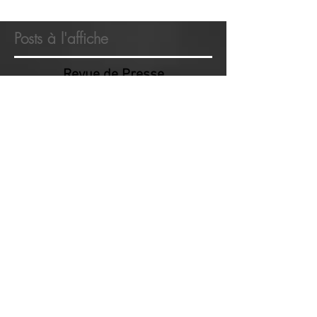
Posts à l'affiche
Revue de Presse
Cédrick Plasseau
-Moniteur Guide Pêche au cœur
du parc Périgord Limousin en
Nouvelle Aquitaine.
-Pêche: brochet, black bass,
perche, silure, sandre, truite à la
mouche mouche et aux leurres.
Bienvenue Vous trouverez ici les
actualités de toutes les news,
articles et manifestations du
site.