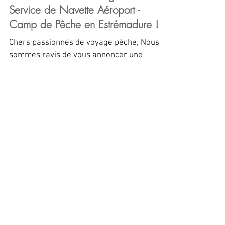
Nouveauté chez Fishing Aventure :
Service de Navette Aéroport -
Camp de Pêche en Estrémadure !
Chers passionnés de voyage pêche, Nous
sommes ravis de vous annoncer une
grande nouveauté chez Fishing Aventure
Estrémadure qui va rendre...
Posts à l'affiche
Revue de Presse
Cédrick Plasseau