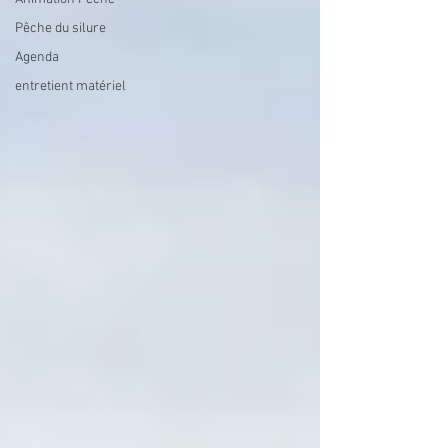
Pêche du silure
Agenda
entretient matériel