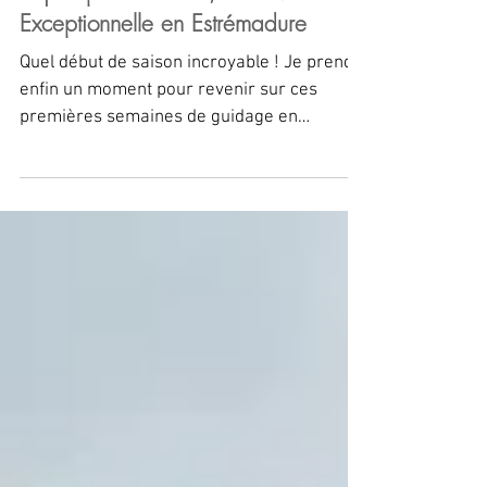
Séjour pêche 2025, une Evasion
Exceptionnelle en Estrémadure
Quel début de saison incroyable ! Je prends
enfin un moment pour revenir sur ces
premières semaines de guidage en
Estrémadure, en Espagne, que je souhaite
vous conter comme à chacun de mes
retours à la maison, mais avant cela tout…
je tiens à vous envoyer cet immense merci,
à vous toutes et tous.