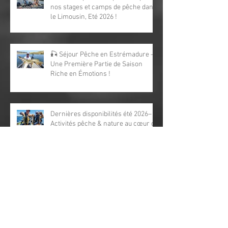
Dernières places disponibles pour
nos stages et camps de pêche dans
le Limousin, Eté 2026 !
🎣 Séjour Pêche en Estrémadure —
Une Première Partie de Saison
Riche en Émotions !
Dernières disponibilités été 2026–
Activités pêche & nature au cœur du
Parc Périgord‑Limousin
Été 2026 : Stages et Camps de
Pêche pour Tous dans le Parc
Périgord Limousin