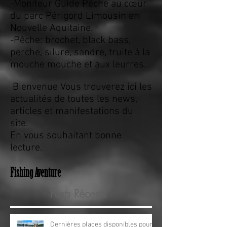
Revue de Presse
Cédrick Plasseau
-Moniteur Guide Pêche au cœur
du parc Périgord Limousin en
Nouvelle Aquitaine.
-Pêche: brochet, black bass,
perche, silure, sandre, truite à la
mouche mouche et aux leurres.
Bienvenue Vous trouverez ici les
actualités de toutes les news,
articles et manifestations du
site.
En vous souhaitant bonne
lecture.
Fishing Aventure
Posts Récents