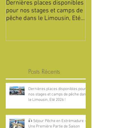
Dernières places disponibles
Été 2026 : Sta
pour nos stages et camps de
de Pêche pour 
pêche dans le Limousin, Eté
Parc Périgord 
2026 !
Posts Récents
Dernières places disponibles pour
nos stages et camps de pêche dans
le Limousin, Eté 2026 !
🎣 Séjour Pêche en Estrémadure —
Une Première Partie de Saison