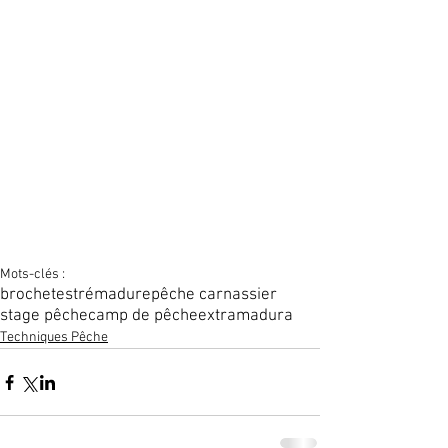
Mots-clés :
brochet
estrémadure
pêche carnassier
stage pêche
camp de pêche
extramadura
Techniques Pêche