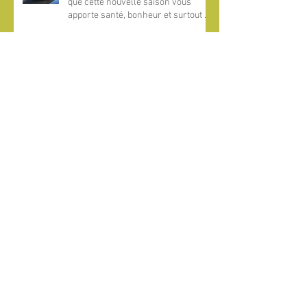
que cette nouvelle saison vous
apporte santé, bonheur et surtout de
magnifiques aventures pêche au
bord de l’eau !​
Pêche du Silure glane en Limousin :
vivez le combat avec le géant de
nos lacs !
Offrez un bon cadeau pêche pour
Noël : un évènement inoubliable
avec un guide diplômé en Haute-
Vienne, Dordogne et Estrémadure
Deux nouveaux camps de pêche
pour les jeunes passionnés en
Haute-Vienne !
Offrez une Expérience Inoubliable