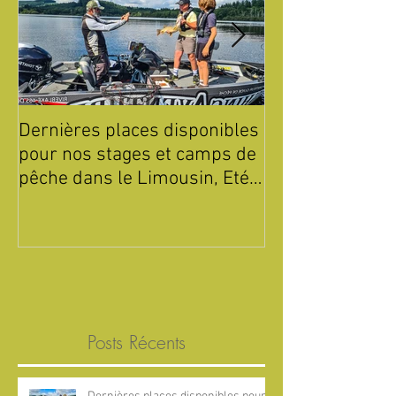
Dernières places disponibles
Été 2026 : Sta
pour nos stages et camps de
de Pêche pour 
pêche dans le Limousin, Eté
Parc Périgord 
2026 !
Posts Récents