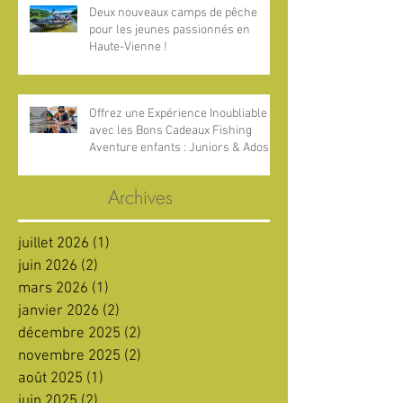
Deux nouveaux camps de pêche
pour les jeunes passionnés en
Haute-Vienne !
Offrez une Expérience Inoubliable
avec les Bons Cadeaux Fishing
Aventure enfants : Juniors & Ados !
Archives
juillet 2026
(1)
1 post
juin 2026
(2)
2 posts
mars 2026
(1)
1 post
janvier 2026
(2)
2 posts
décembre 2025
(2)
2 posts
novembre 2025
(2)
2 posts
août 2025
(1)
1 post
juin 2025
(2)
2 posts