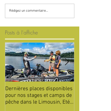
Rédigez un commentaire...
Posts à l'affiche
Dernières places disponibles
Été 2026 : Sta
pour nos stages et camps de
de Pêche pour 
pêche dans le Limousin, Eté
Parc Périgord 
2026 !