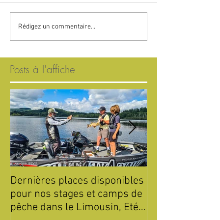
Rédigez un commentaire...
Posts à l'affiche
Dernières places disponibles
Été 2026 : Sta
pour nos stages et camps de
de Pêche pour 
pêche dans le Limousin, Eté
Parc Périgord 