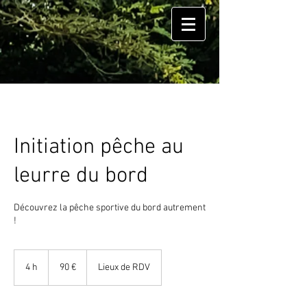
Initiation pêche au
leurre du bord
Découvrez la pêche sportive du bord autrement
!
90
euros
4 h
4
90 €
Lieux de RDV
h