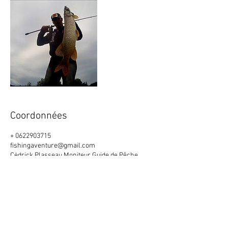
Coordonnées
+ 0622903715
fishingaventure@gmail.com
Cėdrick Plasseau Moniteur Guide de Pêche
Fishing Aventure, Rue Emile Frange, Saint-
Yrieix-la-Perche, France