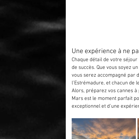
Une expérience à ne p
Chaque détail de votre séjour
de succès. Que vous soyez un
vous serez accompagné par de
l’Estrémadure, et chacun de l
Alors, préparez vos cannes à 
Mars est le moment parfait pou
exceptionnel et d’une expérie