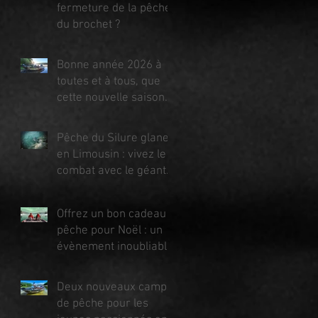
fermeture de la pêche
du brochet ?
Bonne année 2026 à
toutes et à tous, que
cette nouvelle saison
vous apporte santé,
bonheur et surtout de
Pêche du Silure glane
magnifiques aventures
en Limousin : vivez le
pêche au bord de
combat avec le géant
l’eau !​
de nos lacs !
Offrez un bon cadeau
pêche pour Noël : un
évènement inoubliable
avec un guide diplômé
en Haute-Vienne,
Deux nouveaux camps
Dordogne et
de pêche pour les
Estrémadure