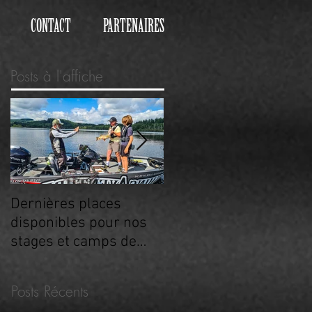
CONTACT
PARTENAIRES
Posts à l'affiche
Dernières places
Été 2026 : Stages et
disponibles pour nos
Camps de Pêche pour
stages et camps de
Tous dans le Parc
pêche dans le
Périgord Limousin
Limousin, Eté 2026 !
Posts Récents