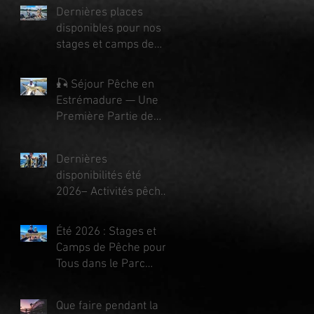
Dernières places
disponibles pour nos
stages et camps de
pêche dans le
Limousin, Eté 2026 !
🎣 Séjour Pêche en
Estrémadure — Une
Première Partie de
Saison Riche en
Émotions !
Dernières
disponibilités été
2026– Activités pêche
& nature au cœur du
Parc
Été 2026 : Stages et
Périgord‑Limousin
Camps de Pêche pour
Tous dans le Parc
Périgord Limousin
Que faire pendant la