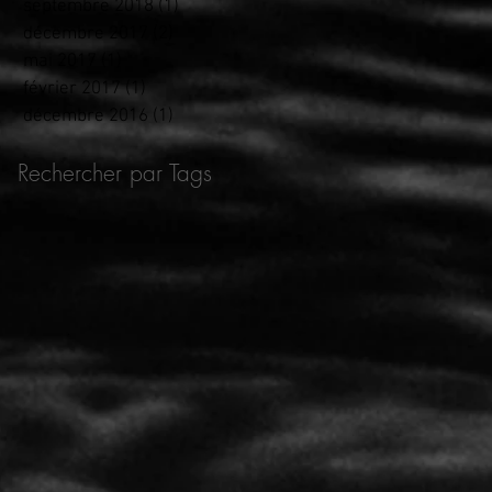
septembre 2018
(1)
1 post
décembre 2017
(2)
2 posts
mai 2017
(1)
1 post
février 2017
(1)
1 post
décembre 2016
(1)
1 post
Rechercher par Tags