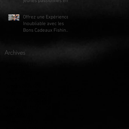
jeunes passionnés en
Haute-Vienne !
Offrez une Expérience
Inoubliable avec les
Bons Cadeaux Fishing
Aventure enfants :
Juniors & Ados !
Archives
juillet 2026
(1)
1 post
juin 2026
(2)
2 posts
mars 2026
(1)
1 post
janvier 2026
(2)
2 posts
décembre 2025
(2)
2 posts
novembre 2025
(2)
2 posts
août 2025
(1)
1 post
juin 2025
(2)
2 posts
janvier 2025
(3)
3 posts