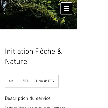
Initiation Pêche &
Nature
150
euros
4 h
4
150 €
Lieux de RDV
h
Description du service